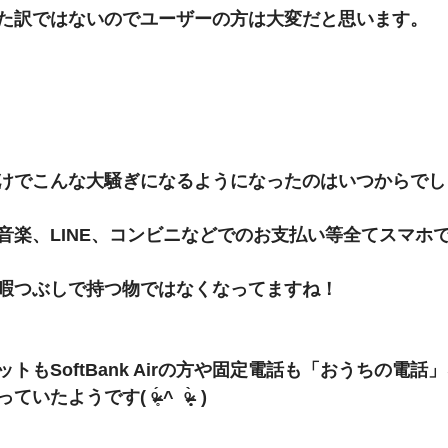
た訳ではないのでユーザーの方は大変だと思います。
けでこんな大騒ぎになるようになったのはいつからでしょ
音楽、LINE、コンビニなどでのお支払い等全てスマホ
暇つぶしで持つ物ではなくなってますね！
トもSoftBank Airの方や固定電話も「おうちの電話
( ᵒ̴̶̷̥́ ^  ᵒ̴̶̷̣̥̀  )