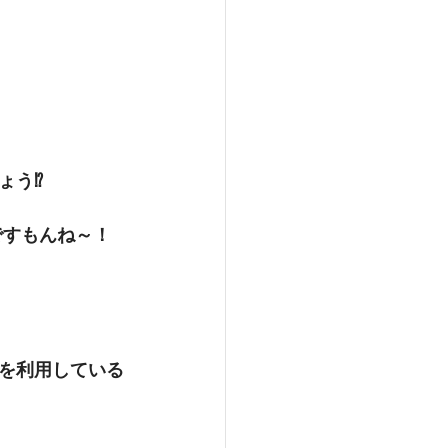
う⁉️
ですもんね～！
」を利用している