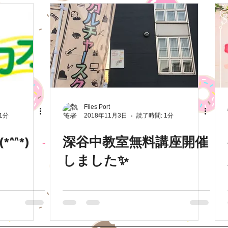
Flies Port
1分
2018年11月3日
読了時間: 1分
^^*)
深谷中教室無料講座開催
しました✨