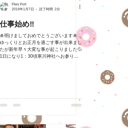
Flies Port
2019年1月7日
読了時間: 2分
仕事始め‼️
🎍明けましておめでとうございます🎍
ゆっくりとお正月を過ごす事が出来まし
たが新年早々大変な事が起こりました💦
1日になり1：30頃寒川神社へお参りに
行ったら若い男の子2人が揉み合いのケ
ンカをしていて危ないと思った瞬間こち
らに向かって来て後ろから思いっきりど
突かれむち打...