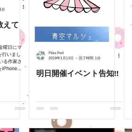
1分
教えて
1金曜日にマ
Flies Port
を行いまし
2019年1月13日
読了時間: 1分
Phoneで
明日開催イベント告知!!
で、アプリを
伝いをしまし