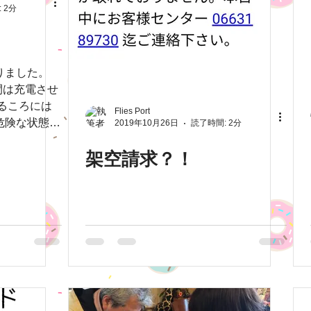
 2分
りました。
間は充電させ
るころには
Flies Port
危険な状態に
2019年10月26日
読了時間: 2分
する予定だっ
架空請求？！
問題です。
て、電話番号