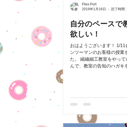
Flies Port
2019年1月16日
読了時間: 
自分のペースで
欲しい！
おはようございます！ 1/1
ンツーマンのお客様の授業
た。 縮緬細工教室をやっている作家さ
んで、教室の告知のハガキをi
手軽に作りたいということ
取得してハガキ作りのお手
た‼️ ...